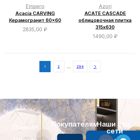
Empero
Azori
Acacia CARVING
ACATE CASCADE
Керамогранит 60×60
облицовочная плитка
315х630
2835,00
₽
1490,00
₽
…
1
2
294
Покупателям
Наши соц.
Главная
сети