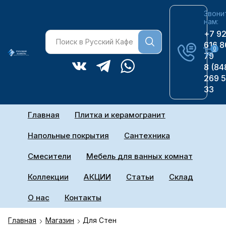
Звони
нам:
+7 9
616 8
0
79
8 (84
269 
33
Главная
Плитка и керамогранит
Напольные покрытия
Сантехника
Смесители
Мебель для ванных комнат
Коллекции
АКЦИИ
Статьи
Склад
О нас
Контакты
Главная
Магазин
Для Стен