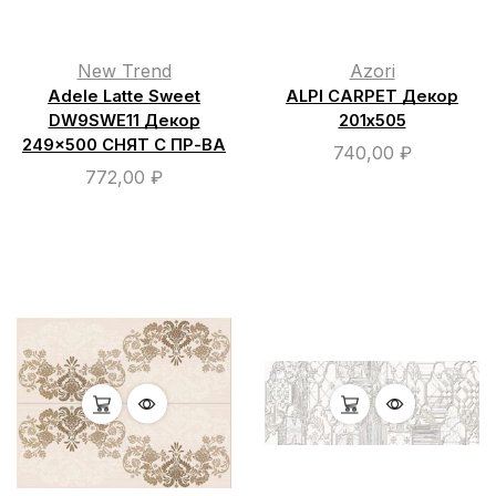
New Trend
Azori
Adele Latte Sweet
ALPI CARPET Декор
DW9SWE11 Декор
201х505
249×500 СНЯТ С ПР-ВА
740,00
₽
772,00
₽