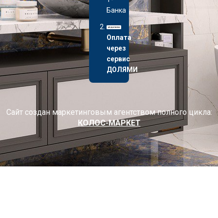
Банка
Оплата
через
сервис
ДОЛЯМИ
Сайт создан маркетинговым агентством полного цикла:
КОЛОС-МАРКЕТ