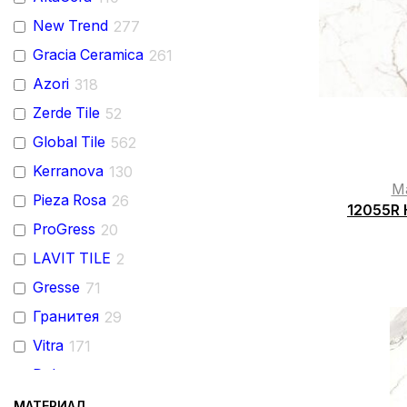
New Trend
277
Gracia Ceramica
261
Azori
318
Zerde Tile
52
Global Tile
562
Kerranova
130
M
Pieza Rosa
26
12055R 
ProGress
20
LAVIT TILE
2
Gresse
71
Гранитея
29
Vitra
171
Delacora
252
Grasaro
66
МАТЕРИАЛ