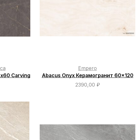
ca
Empero
х60 Carving
Abacus Onyx Керамогранит 60×120
2390,00
₽