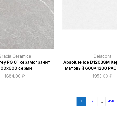
Gracia Ceramica
Delacora
rey PG 01 керамогранит
Absolute Ice D12038M К
600х600 серый
матовый 600*1200 Р
1884,00
₽
1953,00
₽
…
1
2
458