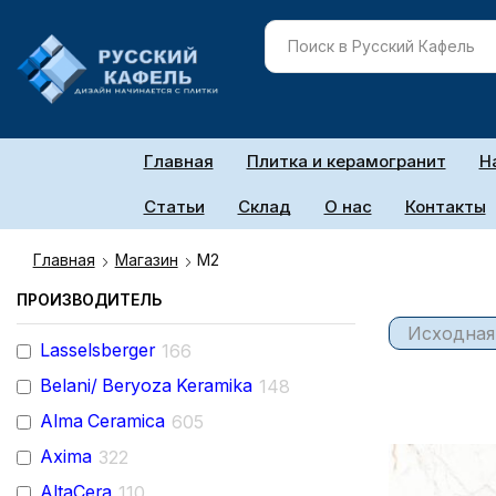
Главная
Плитка и керамогранит
Н
Статьи
Склад
О нас
Контакты
Главная
Магазин
М2
ПРОИЗВОДИТЕЛЬ
Lasselsberger
166
Belani/ Beryoza Keramika
148
Alma Ceramica
605
Axima
322
AltaCera
110