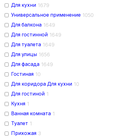
Для кухни
1679
Тераццо
1
Универсальное применение
1050
Волны
1
Для балкона
1649
Точки
2
Для гостинной
1649
Для туалета
1649
Для улицы
1656
Для фасада
1649
Гостиная
10
Для коридора Для кухни
10
Для гостиной
1
Кухня
1
Ванная комната
1
Туалет
1
Прихожая
3