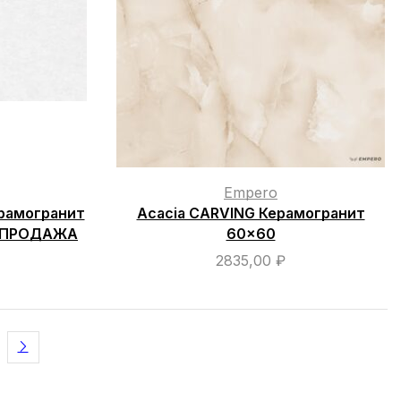
Empero
ерамогранит
Acacia CARVING Керамогранит
АСПРОДАЖА
60×60
2835,00
₽