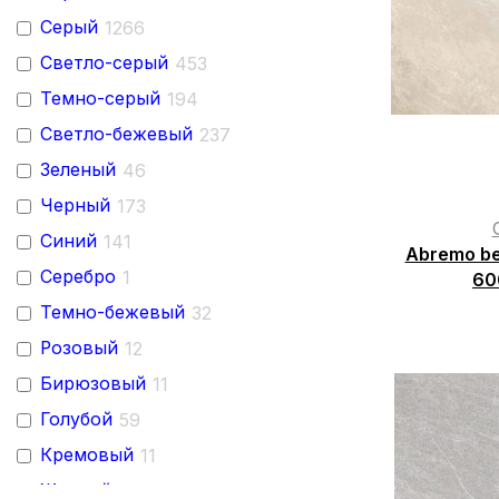
Серый
1266
Empero
165
Светло-серый
453
Stellare Ceramica
28
Темно-серый
194
Vizavi
32
Светло-бежевый
237
PRIMAVERA
84
Зеленый
46
Argenta
1
Черный
173
DualGres
4
Синий
141
One Touch
26
Abremo be
Серебро
1
60
Undefasa
1
Темно-бежевый
32
Novogres
1
Розовый
12
Venus
1
Бирюзовый
11
Fanal
7
Голубой
59
Oset
4
Кремовый
11
Monopole
9
Желтый
5
BRiS Ceramic
40