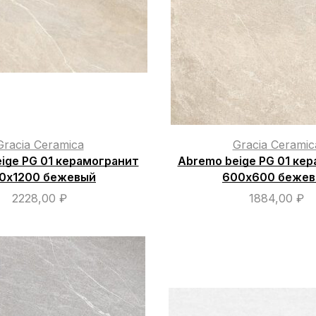
Gracia Ceramica
Gracia Ceramic
ige PG 01 керамогранит
Abremo beige PG 01 ке
0х1200 бежевый
600х600 беже
2228,00
₽
1884,00
₽