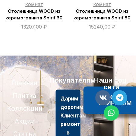
комнат
комнат
Столешница WOOD из
Столешница WOOD из
керамогранита Spirit 60
керамогранита Spirit 80
13207,00
₽
15240,00
₽
Покупателям
Наши соц.
Главная
сети
Плитка
АКЦИИ
Дарим
КЛИЕНТАМ
дорогим
Коллекции
Клиентам
Акции
ремонт
в
Статьи