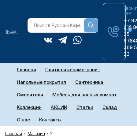
Звони
нам:
+7 9
616 8
0
79
8 (84
269 
33
Главная
Плитка и керамогранит
Напольные покрытия
Сантехника
Смесители
Мебель для ванных комнат
Коллекции
АКЦИИ
Статьи
Склад
О нас
Контакты
Главная
Магазин
2