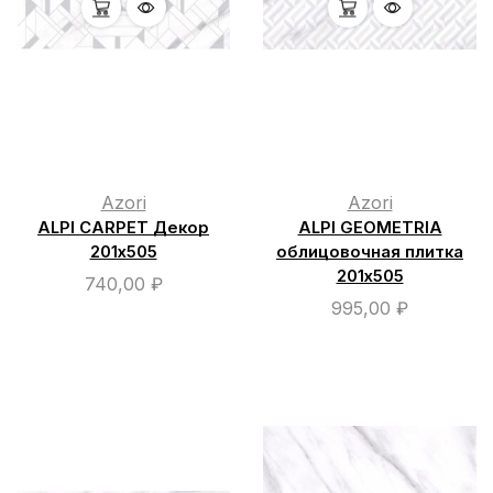
Azori
Azori
ALPI CARPET Декор
ALPI GEOMETRIA
201х505
облицовочная плитка
201х505
740,00
₽
995,00
₽