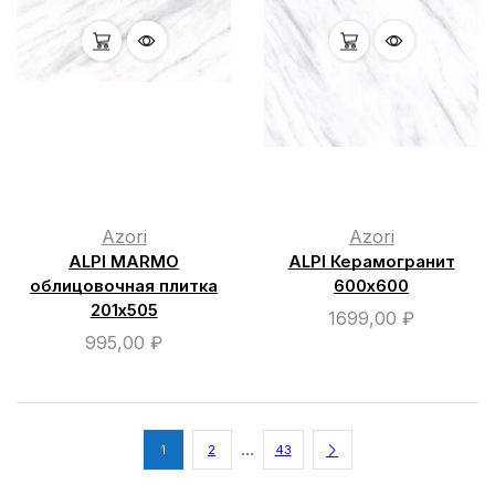
Azori
Azori
ALPI MARMO
ALPI Керамогранит
облицовочная плитка
600х600
201х505
1699,00
₽
995,00
₽
…
1
2
43