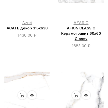
Azori
AZARIO
ACATE декор 315х630
AFION CLASSIC
Керамогранит 60х60
1430,00
₽
Glossy
1683,00
₽