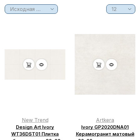
New Trend
Artkera
Design Art Ivory
Ivory GP2020DNA01
WT36DST01 Плитка
Керамогранит матовый