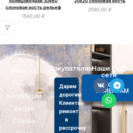
облицовочная 30х60
20х20 слоновая кость
слоновая кость рельеф
2590,00
₽
1540,00
₽
Покупателям
Наши соц.
Главная
сети
Плитка
АКЦИИ
Дарим
КЛИЕНТАМ
дорогим
Коллекции
Клиентам
Акции
ремонт
в
Статьи
рассрочку: