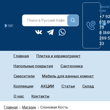
Звони
нам:
+7 9
616 8
0
79
8 (84
269 
33
Главная
Плитка и керамогранит
Напольные покрытия
Сантехника
Смесители
Мебель для ванных комнат
Коллекции
АКЦИИ
Статьи
Склад
О нас
Контакты
Главная
Магазин
Слоновая Кость