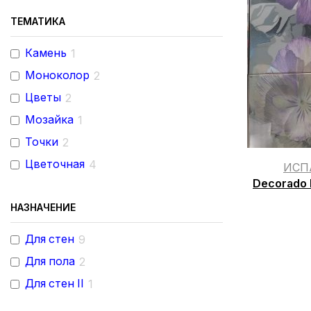
ТЕМАТИКА
Камень
1
Моноколор
2
Цветы
2
Мозайка
1
Точки
2
Цветочная
4
ИСП
Decorado 
НАЗНАЧЕНИЕ
Для стен
9
Для пола
2
Для стен II
1