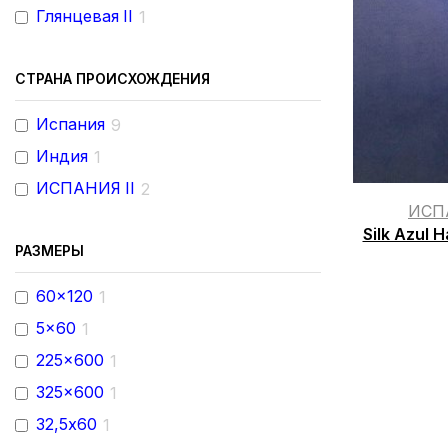
Глянцевая II
1
СТРАНА ПРОИСХОЖДЕНИЯ
Испания
9
Индия
1
ИСПАНИЯ II
2
ИСП
Silk Azul
РАЗМЕРЫ
60x120
1
5x60
1
225x600
1
325x600
1
32,5х60
1