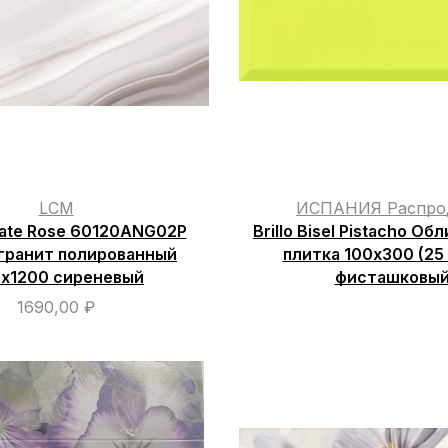
LCM
ИСПАНИЯ Распро
gate Rose 60120ANG02P
Brillo Bisel Pistacho О
гранит полированный
плитка 100х300 (25
х1200 сиреневый
фисташковы
1690,00
₽