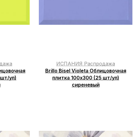
дажа
ИСПАНИЯ Распродажа
блицовочная
Brillo Bisel Violeta Облицовочная
 шт/уп)
плитка 100х300 (25 шт/уп)
й
сиреневый