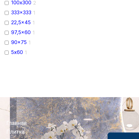
100х300
2
333x333
1
22,5x45
1
97,5x60
1
90x75
1
5х60
1
Главная
Плитка