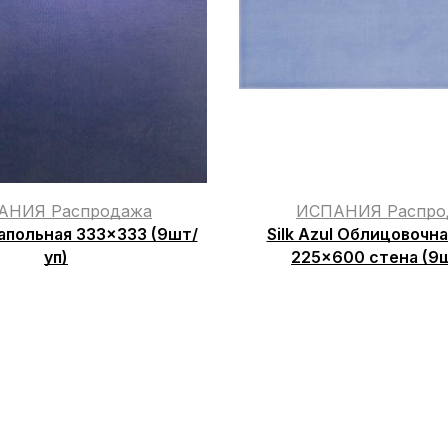
АНИЯ Распродажа
ИСПАНИЯ Распро
 Напольная 333×333 (9шт/
Silk Azul Облицовочн
уп)
225×600 стена (9ш