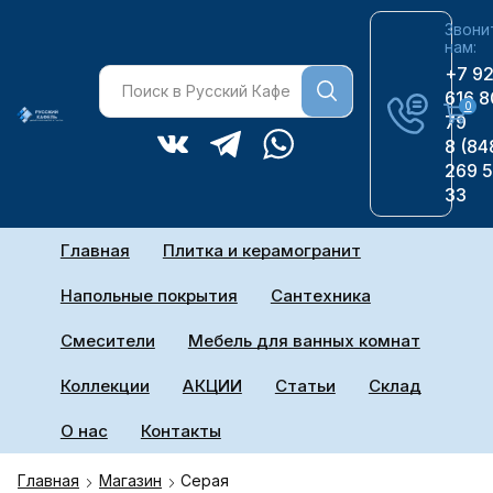
Звони
нам:
+7 9
616 8
0
79
8 (84
269 
33
Главная
Плитка и керамогранит
Напольные покрытия
Сантехника
Смесители
Мебель для ванных комнат
Коллекции
АКЦИИ
Статьи
Склад
О нас
Контакты
Главная
Магазин
Серая