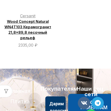
Cersanit
Wood Concept Natural
WN4T103 Керамогранит
21,8×89,8 песочный
рельеф
2335,00
₽
Покупателям
Наши соц.
Главная
сети
Плитка
АКЦИИ
Дарим
КЛИЕНТАМ
дорогим