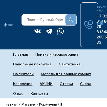
Звони
нам:
+7 9
616 8
0
79
8 (84
269 
33
Главная
Плитка и керамогранит
Напольные покрытия
Сантехника
Смесители
Мебель для ванных комнат
Коллекции
АКЦИИ
Статьи
Склад
О нас
Контакты
Главная
Магазин
Коричневый II