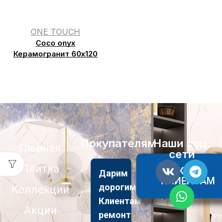
ONE TOUCH
Coco onyx
Керамогранит 60х120
Покупателям
Наши соц.
Главная
сети
Плитка
АКЦИИ
Дарим
КЛИЕНТАМ
дорогим
Коллекции
Клиентам
Акции
ремонт