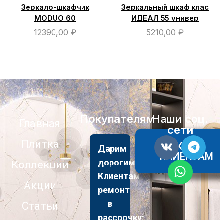
Зеркало-шкафчик
Зеркальный шкаф клас
MODUO 60
ИДЕАЛ 55 универ
12390,00
₽
5210,00
₽
Покупателям
Наши соц.
Главная
сети
Плитка
АКЦИИ
Дарим
КЛИЕНТАМ
дорогим
Коллекции
Клиентам
Акции
ремонт
в
Статьи
рассрочку: