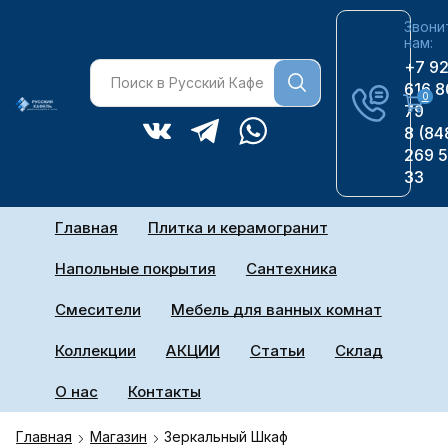
Звони
нам:
+7 9
616 8
0
79
8 (84
269 
33
Главная
Плитка и керамогранит
Напольные покрытия
Сантехника
Смесители
Мебель для ванных комнат
Коллекции
АКЦИИ
Статьи
Склад
О нас
Контакты
Главная
Магазин
Зеркальный Шкаф