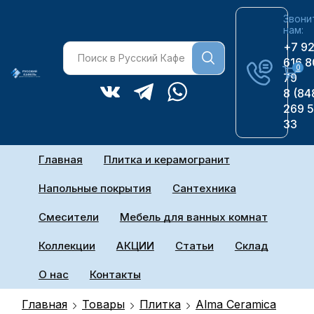
Звони
нам:
+7 9
616 8
0
79
8 (84
269 
33
Главная
Плитка и керамогранит
Напольные покрытия
Сантехника
Смесители
Мебель для ванных комнат
Коллекции
АКЦИИ
Статьи
Склад
О нас
Контакты
Главная
Товары
Плитка
Alma Ceramica