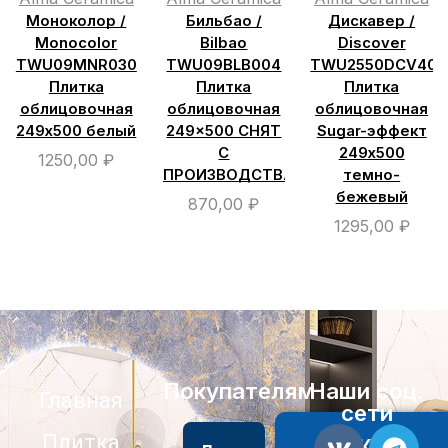
Моноколор /
Бильбао /
Дискавер /
Monocolor
Bilbao
Discover
TWU09MNR030
TWU09BLB004
TWU2550DCV40
Плитка
Плитка
Плитка
облицовочная
облицовочная
облицовочная
249х500 белый
249×500 СНЯТ
Sugar-эффект
С
249х500
1250,00
₽
ПРОИЗВОДСТВА
темно-
бежевый
870,00
₽
1295,00
₽
Покупателям
Наши соц.
Главная
сети
Плитка
АКЦИИ