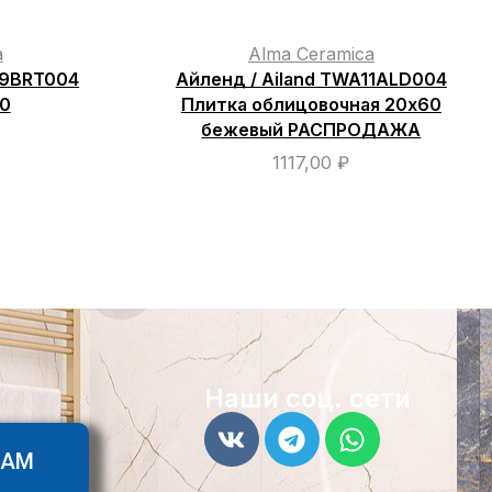
a
Alma Ceramica
09BRT004
Айленд / Ailand TWA11ALD004
0
Плитка облицовочная 20х60
бежевый РАСПРОДАЖА
1117,00
₽
Наши соц. сети
ТАМ