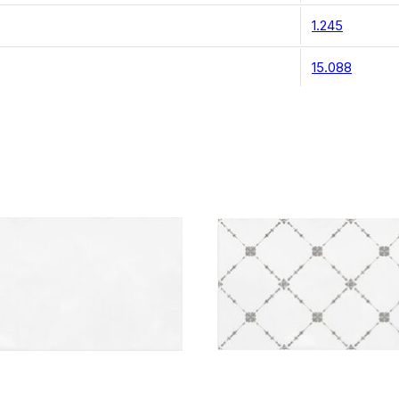
1.245
15.088