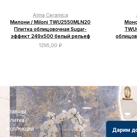
Alma Ceramica
Милони / Miloni TWU2550MLN20
Моно
Плитка облицовочная Sugar-
TWU
эффект 249х500 белый рельеф
облицов
1295,00
₽
Главная
Плитка
Коллекции
Дарим д