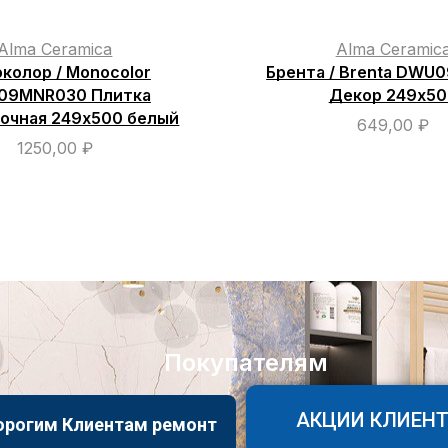
Alma Ceramica
Alma Ceramic
колор / Monocolor
Брента / Brenta DWU
09MNR030 Плитка
Декор 249х50
очная 249х500 белый
649,00
₽
1250,00
₽
Покупателям
АКЦИИ КЛИЕН
орогим Клиентам ремонт