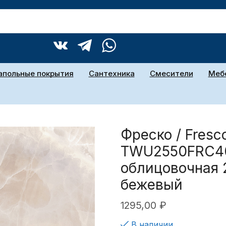
апольные покрытия
Сантехника
Смесители
Мебе
Фреско / Fresc
TWU2550FRC40
облицовочная
бежевый
1295,00
₽
В наличии