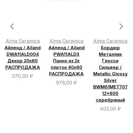
Alma Ceramica
Alma Ceramica
Alma Ceramica
Айленд / Ailand
Айленд / Ailand
Бордюр
DWA11ALD004
PWA11ALD3
Металлик
Декор 20х60
Панно из 2х
Глосси
РАСПРОДАЖА
плиток 40х60
Сильвер /
РАСПРОДАЖА
Metallic Glossy
570,00
₽
Silver
976,00
₽
BWM61MET707
12×600
серебряный
403,00
₽