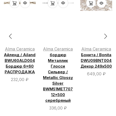
Alma Ceramica
Alma Ceramica
Alma Ceramica
Айленд / Ailand
бордюр
Бонита / Bonita
BWU60ALD004
Металлик
DWU09BNT004
Бордюр 6×60
Глосси
Декор 249х500
РАСПРОДАЖА
Сильвер /
649,00
₽
Metallic Glossy
232,00
₽
Silver
BWM51MET707
12×500
серебряный
336,00
₽