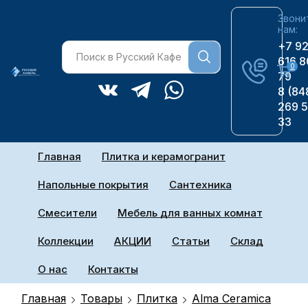
Звони
нам:
+7 9
616 8
0
79
8 (84
269 
33
Главная
Плитка и керамогранит
Напольные покрытия
Сантехника
Смесители
Мебель для ванных комнат
Коллекции
АКЦИИ
Статьи
Склад
О нас
Контакты
Главная
Товары
Плитка
Alma Ceramica