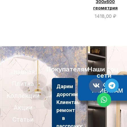
300х600
геометрия
1418,00
₽
Покупателям
Наши соц.
Главная
сети
Плитка
АКЦИИ
Дарим
КЛИЕНТАМ
дорогим
Коллекции
Клиентам
Акции
ремонт
в
Статьи
рассрочку: