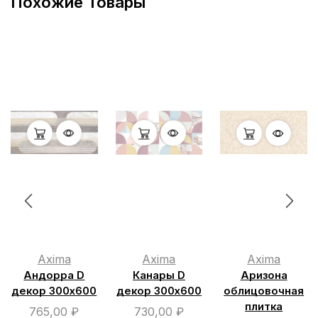
Похожие Товары
Axima
Axima
Axima
Андорра D
Канары D
Аризона
декор 300х600
декор 300х600
облицовочная
плитка
765,00
₽
730,00
₽