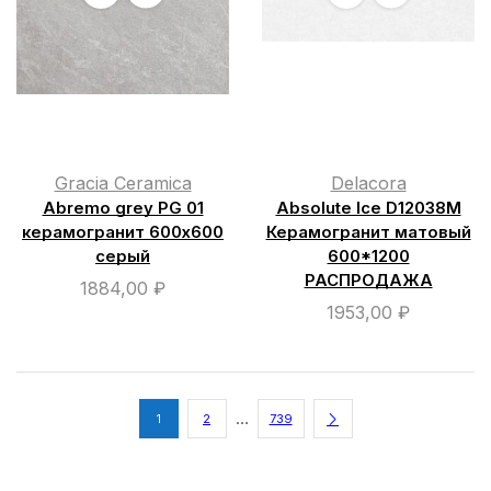
Gracia Ceramica
Delacora
Abremo grey PG 01
Absolute Ice D12038M
керамогранит 600х600
Керамогранит матовый
серый
600*1200
РАСПРОДАЖА
1884,00
₽
1953,00
₽
…
1
2
739