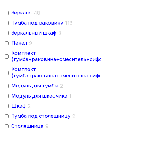
Зеркало
48
Тумба под раковину
118
Зеркальный шкаф
3
Пенал
9
Комплект
1
(тумба+раковина+смеситель+сифон)
Комплект
1
(тумба+раковина+смеситель+сифон+дозатор)
Модуль для тумбы
2
Модуль для шкафчика
1
Шкаф
2
Тумба под столешницу
2
Столешница
9