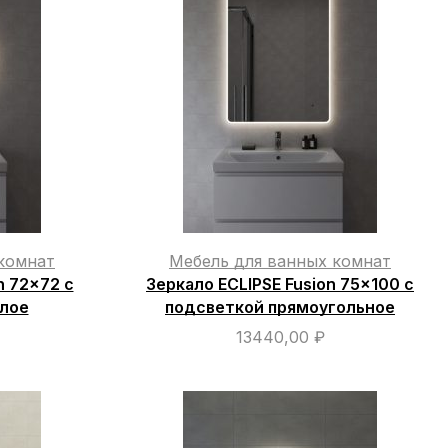
комнат
Мебель для ванных комнат
n 72×72 с
Зеркало ECLIPSE Fusion 75×100 с
глое
подсветкой прямоугольное
13440,00
₽