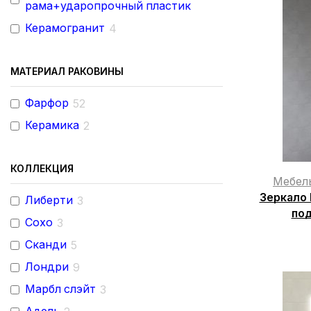
рама+ударопрочный пластик
Керамогранит
4
МАТЕРИАЛ РАКОВИНЫ
Фарфор
52
Керамика
2
КОЛЛЕКЦИЯ
Мебел
Зеркало 
Либерти
3
под
Сохо
3
Сканди
5
Лондри
9
Марбл слэйт
3