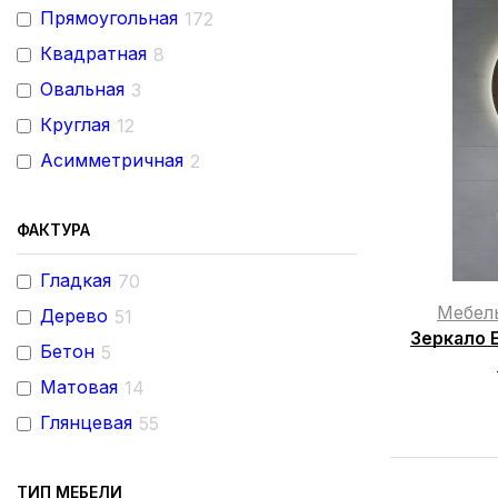
Прямоугольная
172
Квадратная
8
Овальная
3
Круглая
12
Асимметричная
2
ФАКТУРА
Гладкая
70
Мебел
Дерево
51
Зеркало E
Бетон
5
Матовая
14
Глянцевая
55
ТИП МЕБЕЛИ