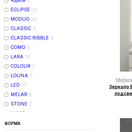
Адель
2
ECLIPSE
22
MODUO
28
CLASSIC
6
CLASSIC RIBBLE
6
COMO
8
LARA
18
COLOUR
3
LOUNA
7
Мебел
LED
17
Зеркало E
подсве
MELAR
8
STONE
2
WOOD
2
ФОРМА