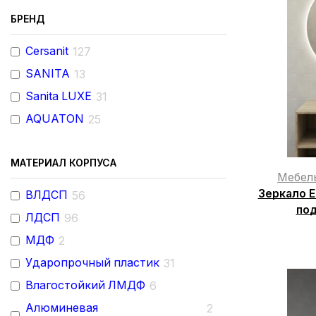
БРЕНД
Cersanit
127
SANITA
13
Sanita LUXE
31
AQUATON
25
МАТЕРИАЛ КОРПУСА
Мебел
Зеркало E
ВЛДСП
56
под
ЛДСП
96
МДФ
2
Ударопрочный пластик
31
Влагостойкий ЛМДФ
6
Алюминевая
2