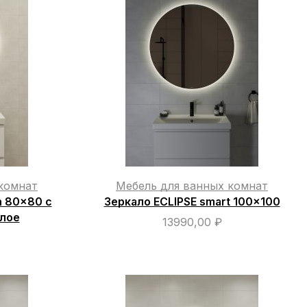
комнат
Мебель для ванных комнат
n 80×80 с
Зеркало ECLIPSE smart 100×100
глое
13990,00
₽