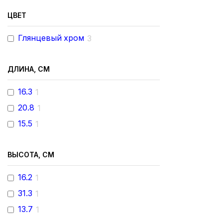
Марти
3
ЦВЕТ
Пуро
3
Риф
9
Глянцевый хром
3
Тесио
4
Энсо
6
ДЛИНА, СМ
INSIGNIA
8
16.3
1
L90
2
20.8
1
LOFT
3
15.5
1
PALS
4
NAIA
9
ВЫСОТА, СМ
L20
5
CARMEN
4
16.2
1
PRO
1
31.3
1
INSTANT
1
13.7
1