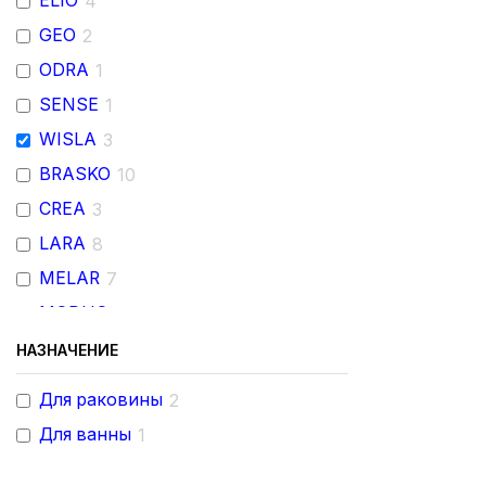
ELIO
4
GEO
2
ODRA
1
SENSE
1
WISLA
3
BRASKO
10
CREA
3
LARA
8
MELAR
7
MODUO
15
VIVO
3
НАЗНАЧЕНИЕ
ZEN
4
Для раковины
2
NATURE
3
Для ванны
1
Таос
10