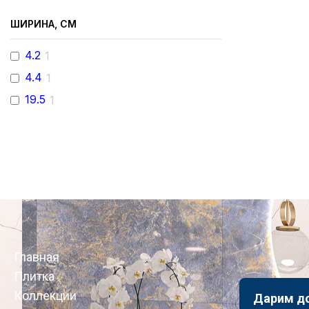
GLERA
1
MOAI
1
ШИРИНА, СМ
ATLAS
6
4.2
1
MONODIN
3
4.4
1
MALVA
4
19.5
1
TARGA
2
VICTORIA
1
MONODINI NEW
1
EOS
1
BE FRESH
1
Главная
Плитка
Коллекции
Дарим д