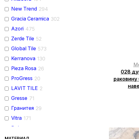
New Trend
294
Gracia Ceramica
302
Azori
475
Zerde Tile
52
Global Tile
573
Kerranova
130
М
Pieza Rosa
26
028 ду
ProGress
20
раковину 
нав
LAVIT TILE
2
Gresse
71
Гранитея
29
Vitra
171
Delacora
258
Grasaro
106
МАТЕРИАЛ