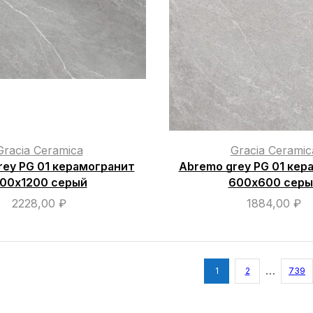
Gracia Ceramica
Gracia Ceramic
rey PG 01 керамогранит
Abremo grey PG 01 кер
00х1200 серый
600х600 серы
2228,00
₽
1884,00
₽
…
1
2
739