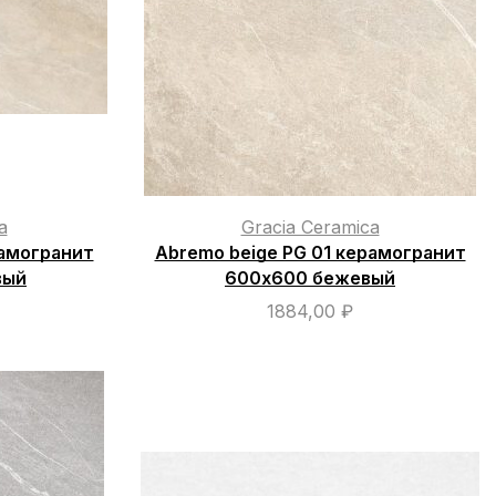
a
Gracia Ceramica
рамогранит
Abremo beige PG 01 керамогранит
вый
600х600 бежевый
1884,00
₽