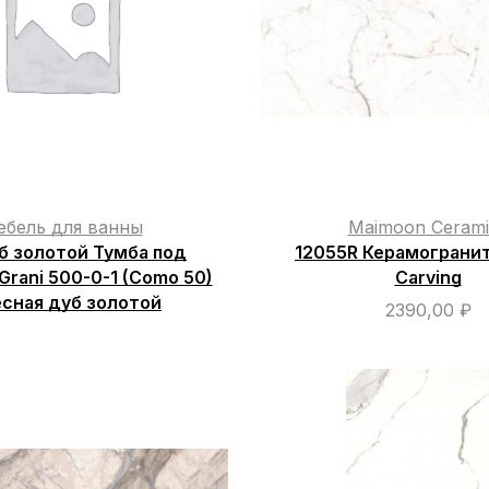
ебель для ванны
Maimoon Cerami
б золотой Тумба под
12055R Керамограни
Grani 500-0-1 (Como 50)
Carving
есная дуб золотой
2390,00
₽