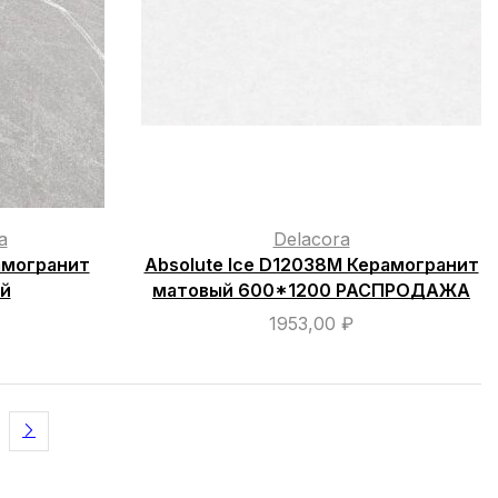
a
Delacora
амогранит
Absolute Ice D12038M Керамогранит
й
матовый 600*1200 РАСПРОДАЖА
1953,00
₽