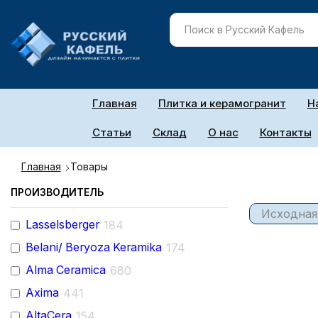
Главная
Плитка и керамогранит
Н
Статьи
Склад
О нас
Контакты
Главная
Товары
ПРОИЗВОДИТЕЛЬ
Lasselsberger
184
Belani/ Beryoza Keramika
174
Alma Ceramica
680
Axima
441
AltaCera
154