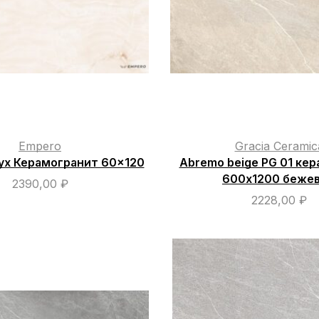
Empero
Gracia Ceramic
yx Керамогранит 60×120
Abremo beige PG 01 ке
600х1200 беже
2390,00
₽
2228,00
₽