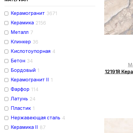
LCM
150
Керамогранит
3671
Elemento
53
Керамика
2156
Keramin
356
Металл
7
Cersanit
614
Клинкер
36
Eternal
59
Кислотоупорная
4
Евро-Керамика
67
Бетон
34
M
Керамир
24
Бордовый
1
12191R Кер
Artkera
70
Керамогранит II
1
МАНГ-БЕТОН
35
Фарфор
114
Maimoon Ceramica
44
Латунь
24
Kastamonu
62
Пластик
1
Kronostar
24
Нержавеющая сталь
4
А-КЕРАМИКА
28
Керамика II
87
PROTILES
10