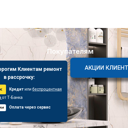
Покупателям
АКЦИИ КЛИЕН
орогим Клиентам ремонт
в рассрочку:
Кредит
или
беспроцентная
а
от Т-Банка
Оплата через сервис