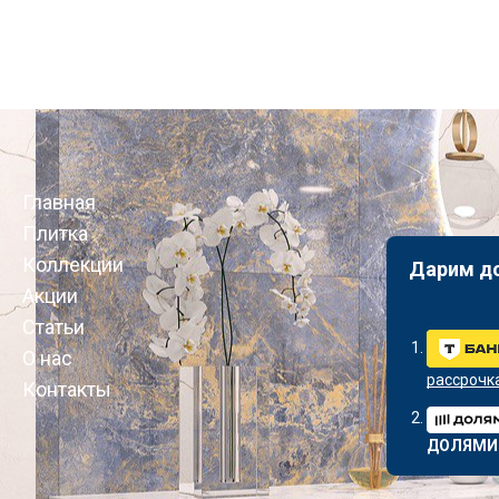
Главная
Плитка
Коллекции
Дарим д
Акции
Статьи
О нас
рассрочк
Контакты
ДОЛЯМИ