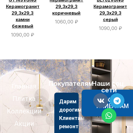
Керамогранит
29,3х29,3
Керамогранит
29,3х29,3
коричневый
29,3х29,3
камни
серый
1060,00
₽
бежевый
1090,00
₽
1090,00
₽
Покупателям
Наши соц.
Главная
сети
Плитка
АКЦИИ
Дарим
КЛИЕНТАМ
дорогим
Коллекции
Клиентам
Акции
ремонт