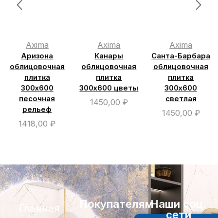
Axima
Axima
Axima
Аризона
Канары
Санта-Барбара
облицовочная
облицовочная
облицовочная
плитка
плитка
плитка
300х600
300х600 цветы
300х600
песочная
светлая
1450,00
₽
рельеф
1450,00
₽
1418,00
₽
Покупателям
Наши соц.
Главная
сети