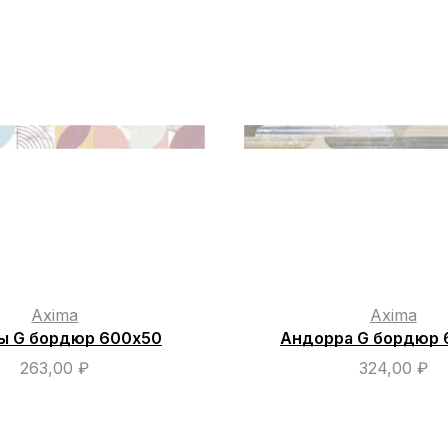
Axima
Axima
ы G бордюр 600х50
Андорра G бордюр 
263,00
₽
324,00
₽