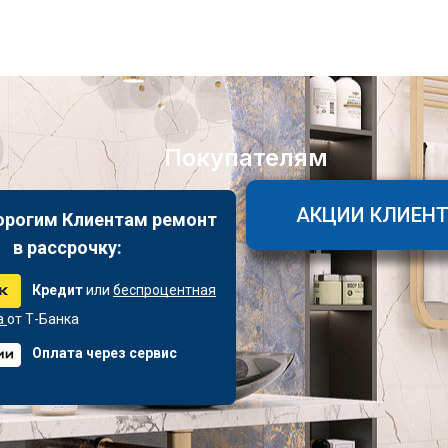
Покупателям
АКЦИИ КЛИЕН
орогим Клиентам ремонт
в рассрочку:
Кредит
или
беспроцентная
а
от Т-Банка
Оплата через сервис