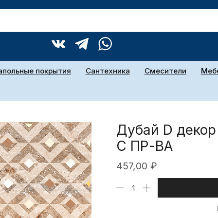
апольные покрытия
Сантехника
Смесители
Мебе
Дубай D деко
С ПР-ВА
457,00
₽