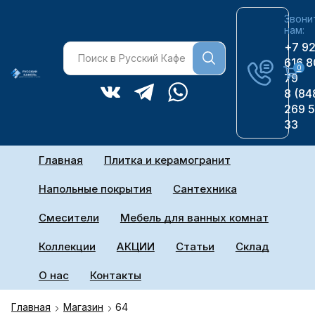
Звони
нам:
+7 9
616 8
0
79
8 (84
269 
33
Главная
Плитка и керамогранит
Напольные покрытия
Сантехника
Смесители
Мебель для ванных комнат
Коллекции
АКЦИИ
Статьи
Склад
О нас
Контакты
Главная
Магазин
64