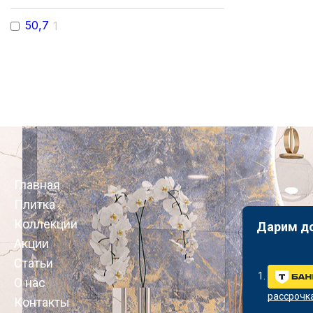
50,7
1
Главная
Плитка
Коллекции
Дарим д
Акции
Статьи
О нас
рассрочк
Контакты