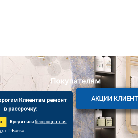
Покупателям
АКЦИИ КЛИЕН
орогим Клиентам ремонт
в рассрочку:
Кредит
или
беспроцентная
а
от Т-Банка