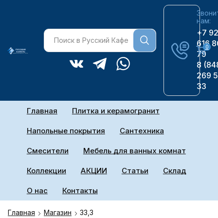
Звони
нам:
+7 9
616 8
0
79
8 (84
269 
33
Главная
Плитка и керамогранит
Напольные покрытия
Сантехника
Смесители
Мебель для ванных комнат
Коллекции
АКЦИИ
Статьи
Склад
О нас
Контакты
Главная
Магазин
33,3