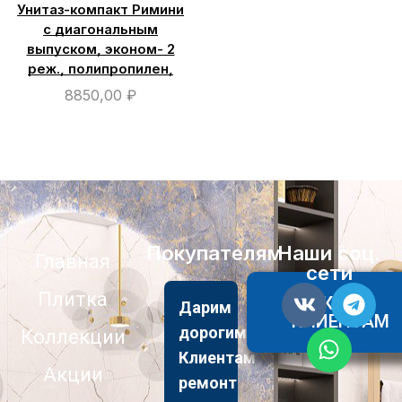
Унитаз-компакт Римини
с диагональным
выпуском, эконом- 2
реж., полипропилен,
8850,00
₽
Покупателям
Наши соц.
Главная
сети
Плитка
АКЦИИ
Дарим
КЛИЕНТАМ
дорогим
Коллекции
Клиентам
Акции
ремонт