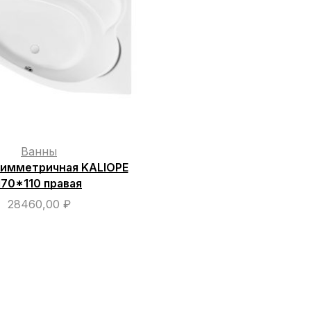
Ванны
симметричная KALIOPE
170*110 правая
28460,00
₽