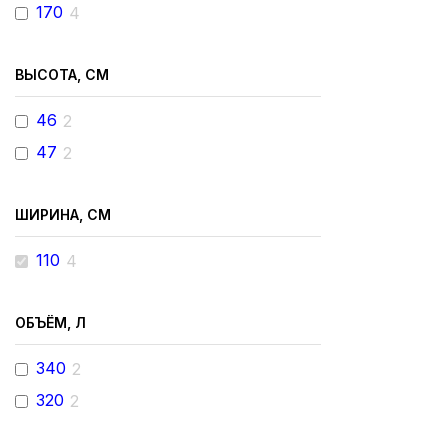
170
4
ВЫСОТА, СМ
46
2
47
2
ШИРИНА, СМ
110
4
ОБЪЁМ, Л
340
2
320
2