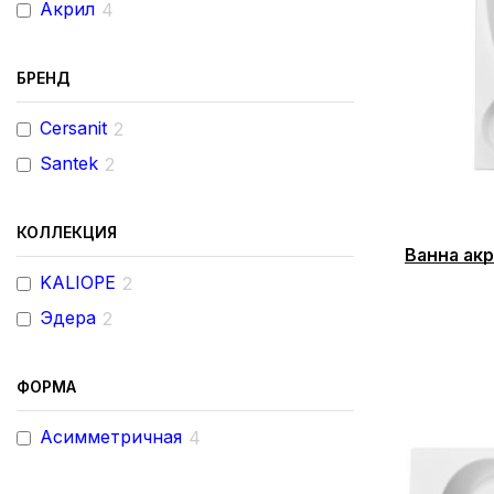
Акрил
4
БРЕНД
Cersanit
2
Santek
2
КОЛЛЕКЦИЯ
Ванна акр
KALIOPE
2
Эдера
2
ФОРМА
Асимметричная
4