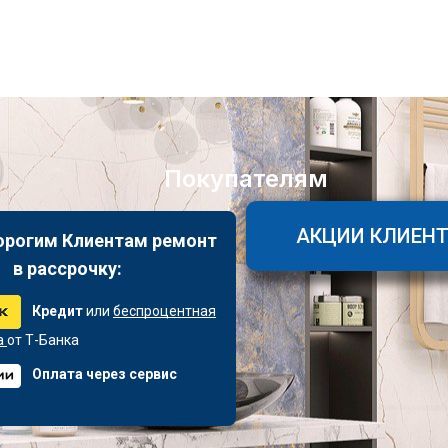
Покупателям
АКЦИИ КЛИЕН
орогим Клиентам ремонт
в рассрочку:
Кредит
или
беспроцентная
а
от Т-Банка
Оплата через сервис