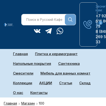
Звони
нам:
+7 9
616 8
0
79
8 (84
269 
33
Главная
Плитка и керамогранит
Напольные покрытия
Сантехника
Смесители
Мебель для ванных комнат
Коллекции
АКЦИИ
Статьи
Склад
О нас
Контакты
Главная
Магазин
100