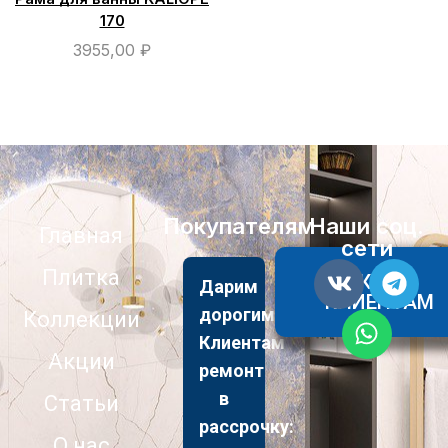
170
3955,00
₽
Покупателям
Наши соц.
Главная
сети
Плитка
АКЦИИ
Дарим
КЛИЕНТАМ
дорогим
Коллекции
Клиентам
Акции
ремонт
в
Статьи
рассрочку:
О нас