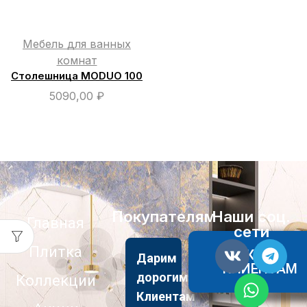
Мебель для ванных
комнат
Столешница MODUO 100
5090,00
₽
Покупателям
Наши соц.
Главная
сети
Плитка
АКЦИИ
Дарим
КЛИЕНТАМ
дорогим
Коллекции
Клиентам