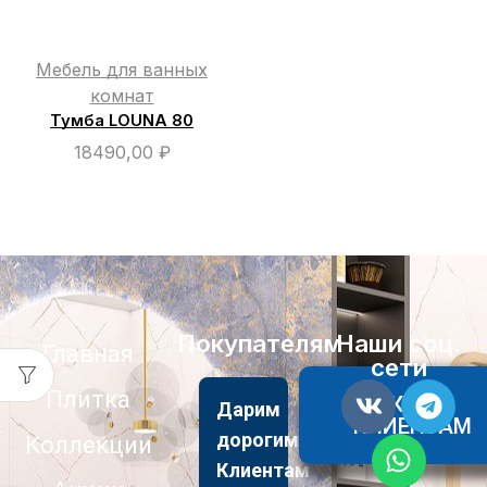
Мебель для ванных
комнат
Тумба LOUNA 80
18490,00
₽
Покупателям
Наши соц.
Главная
сети
Плитка
АКЦИИ
Дарим
КЛИЕНТАМ
дорогим
Коллекции
Клиентам