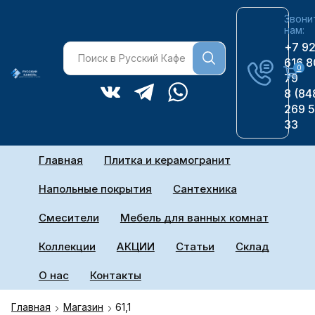
Звони
нам:
+7 9
616 8
0
79
8 (84
269 
33
Главная
Плитка и керамогранит
Напольные покрытия
Сантехника
Смесители
Мебель для ванных комнат
Коллекции
АКЦИИ
Статьи
Склад
О нас
Контакты
Главная
Магазин
61,1