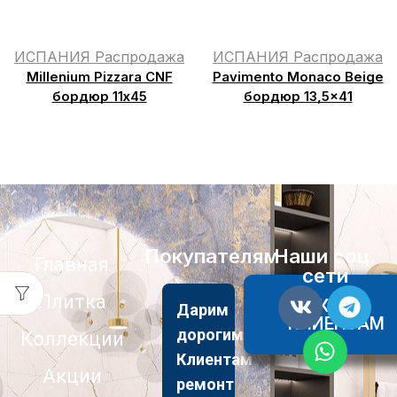
ИСПАНИЯ Распродажа
ИСПАНИЯ Распродажа
Millenium Pizzara CNF
Pavimento Monaco Beige
бордюр 11х45
бордюр 13,5×41
Покупателям
Наши соц.
Главная
сети
Плитка
АКЦИИ
Дарим
КЛИЕНТАМ
дорогим
Коллекции
Клиентам
Акции
ремонт