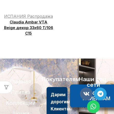
ИСПАНИЯ Распродажа
Claudia Ambar VTA
Beige декор 33х60 T/106
C15
Покупателям
Наши соц.
Главная
сети
Плитка
АКЦИИ
Дарим
КЛИЕНТАМ
дорогим
Коллекции
Клиентам
Акции