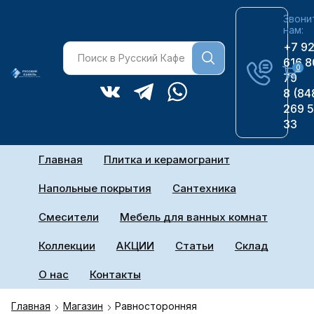
Звони
нам:
+7 9
616 8
0
79
8 (84
269 
33
Главная
Плитка и керамогранит
Напольные покрытия
Сантехника
Смесители
Мебель для ванных комнат
Коллекции
АКЦИИ
Статьи
Склад
О нас
Контакты
Главная
Магазин
Равносторонняя