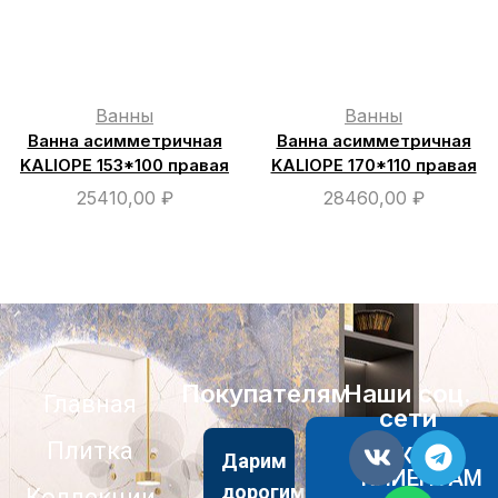
Ванны
Ванны
Ванна асимметричная
Ванна асимметричная
KALIOPE 153*100 правая
KALIOPE 170*110 правая
25410,00
₽
28460,00
₽
Покупателям
Наши соц.
Главная
сети
Плитка
АКЦИИ
Дарим
КЛИЕНТАМ
дорогим
Коллекции