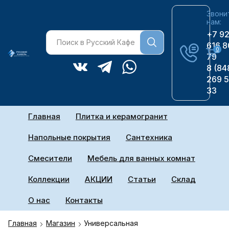
Звони
нам:
+7 9
616 8
0
79
8 (84
269 
33
Главная
Плитка и керамогранит
Напольные покрытия
Сантехника
Смесители
Мебель для ванных комнат
Коллекции
АКЦИИ
Статьи
Склад
О нас
Контакты
Главная
Магазин
Универсальная