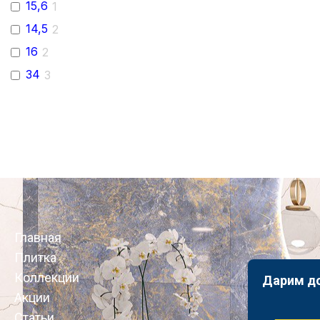
15,6
1
14,5
2
16
2
34
3
Главная
Плитка
Коллекции
Дарим д
Акции
Статьи