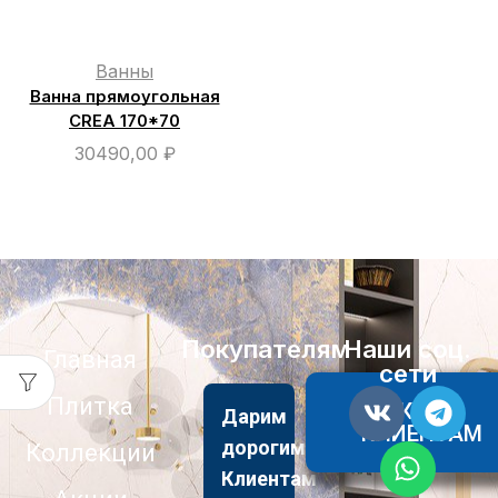
Ванны
Ванна прямоугольная
CREA 170*70
30490,00
₽
Покупателям
Наши соц.
Главная
сети
Плитка
АКЦИИ
Дарим
КЛИЕНТАМ
дорогим
Коллекции
Клиентам