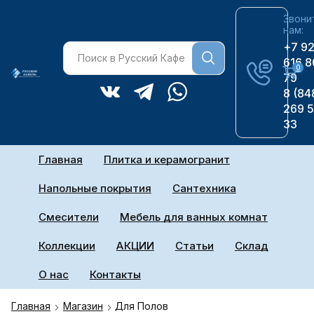
Звони
нам:
+7 9
616 8
0
79
8 (84
269 
33
Главная
Плитка и керамогранит
Напольные покрытия
Сантехника
Смесители
Мебель для ванных комнат
Коллекции
АКЦИИ
Статьи
Склад
О нас
Контакты
Главная
Магазин
Для Полов