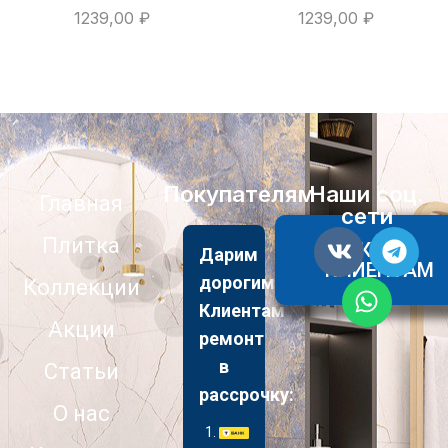
1239,00
₽
1239,00
₽
Покупателям
Наши соц.
Главная
сети
Плитка
АКЦИИ
Дарим
КЛИЕНТАМ
дорогим
Коллекции
Клиентам
Акции
ремонт
в
Статьи
рассрочку:
О нас