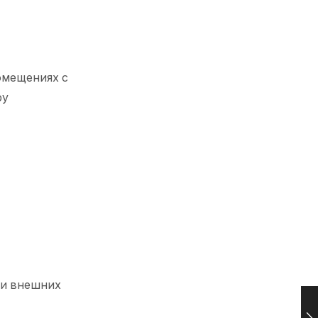
омещениях с
ру
ки внешних