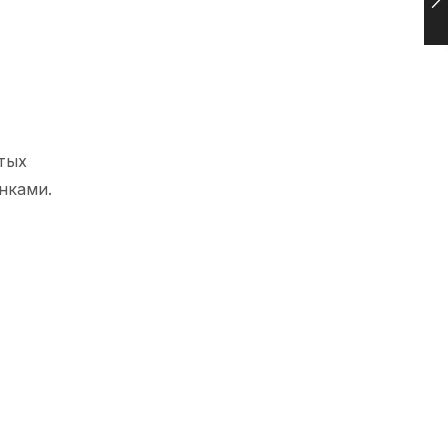
тых
нками.