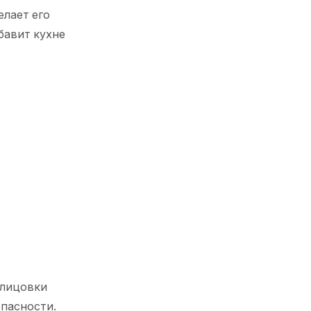
елает его
бавит кухне
блицовки
опасности.