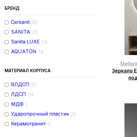
БРЕНД
Cersanit
33
SANITA
20
Sanita LUXE
14
AQUATON
13
Мебел
Зеркало E
МАТЕРИАЛ КОРПУСА
под
ВЛДСП
31
ЛДСП
24
МДФ
1
Ударопрочный пластик
22
Керамогранит
2