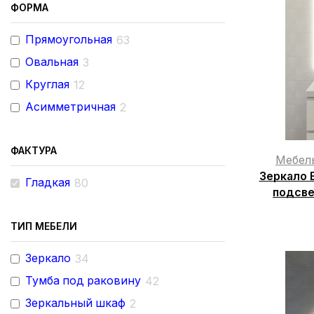
ФОРМА
Прямоугольная
63
Овальная
3
Круглая
12
Асимметричная
2
ФАКТУРА
Мебел
Зеркало E
Гладкая
80
подсве
ТИП МЕБЕЛИ
Зеркало
34
Тумба под раковину
42
Зеркальный шкаф
2