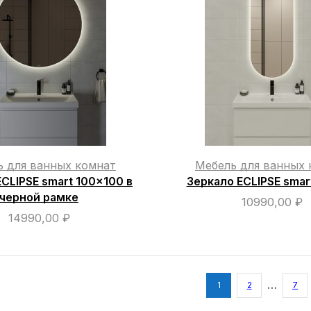
ь для ванных комнат
Мебель для ванных 
CLIPSE smart 100×100 в
Зеркало ECLIPSE smar
черной рамке
10990,00
₽
14990,00
₽
…
1
2
7