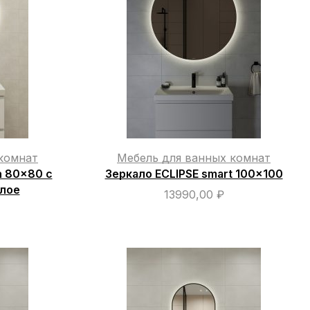
комнат
Мебель для ванных комнат
n 80×80 с
Зеркало ECLIPSE smart 100×100
глое
13990,00
₽