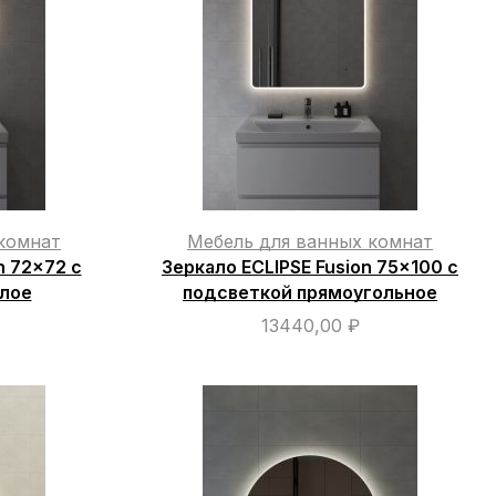
комнат
Мебель для ванных комнат
n 72×72 с
Зеркало ECLIPSE Fusion 75×100 с
глое
подсветкой прямоугольное
13440,00
₽