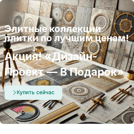
Элитные коллекции
плитки по лучшим ценам!
Акция! «Дизайн-
Проект — В Подарок»
Купить сейчас