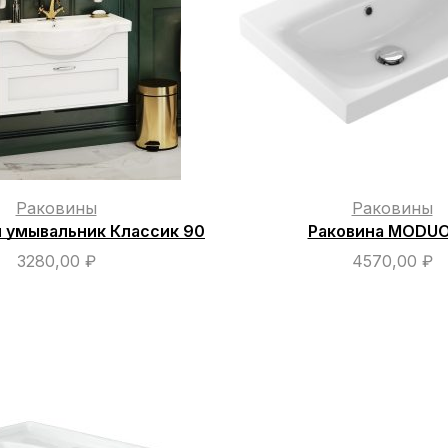
Раковины
Раковины
 умывальник Классик 90
Раковина MODUO
3280,00
₽
4570,00
₽