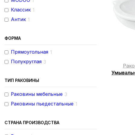
MODUO
1
Классик
1
Антик
1
ФОРМА
Прямоугольная
1
Полукруглая
3
Рако
Умывальн
ТИП РАКОВИНЫ
Раковины мебельные
3
Раковины пьедестальные
1
СТРАНА ПРОИЗВОДСТВА