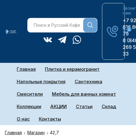
Звони
нам:
+7 9
616 8
0
79
8 (84
269 
33
Главная
Плитка и керамогранит
Напольные покрытия
Сантехника
Смесители
Мебель для ванных комнат
Коллекции
АКЦИИ
Статьи
Склад
О нас
Контакты
Главная
Магазин
42,7