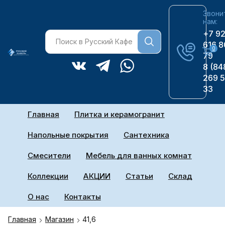
Звони
нам:
+7 9
616 8
0
79
8 (84
269 
33
Главная
Плитка и керамогранит
Напольные покрытия
Сантехника
Смесители
Мебель для ванных комнат
Коллекции
АКЦИИ
Статьи
Склад
О нас
Контакты
Главная
Магазин
41,6