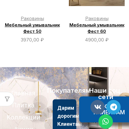
Раковины
Раковины
Мебельный умывальник
Мебельный умывальник
Фест 50
Фест 60
3970,00
₽
4900,00
₽
Покупателям
Наши соц.
Главная
сети
Плитка
АКЦИИ
Дарим
КЛИЕНТАМ
дорогим
Коллекции
Клиентам